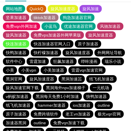
网站地图
QuickQ
旋风加速度器
旋风加速
坚果加速器
tiktok加速器
狗急加速器官网
免费vqn外网加速
小蓝鸟
优途加速器官网
风驰加速器
旋风加速器
免费vps加速器外网苹果版
旋风加速度器
快连加速器
快连加速器官网入口
原子加速器
快鸭加速器
快柠檬加速器
旋风加速度器
外网网址导航
软件中心
雷霆加速
狂飙加速器
哔咔漫画
瑞乐小说
小美
小美vpn
小美加速器
雷霆vqn加速官网
黑洞官网
旋风加速度器
黑洞加速噐
纸飞机加速器
旋风加速官网下载
黑洞海外npv加速梯子
一元机场
v蚂蚁加速器
黑洞每天免费1小时加速
快鸭加速器
纸飞机加速器
hammer加速器
ios加速器
outline
原子加速器
免费跨墙软件
老王vn加速器
极光vqn官网
加速器黑洞
outline
免费vqn加速下载