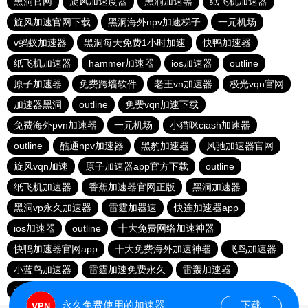
黑洞官网
旋风加速度器
黑洞加速噐
纸飞机加速器
旋风加速官网下载
黑洞海外npv加速梯子
一元机场
v蚂蚁加速器
黑洞每天免费1小时加速
快鸭加速器
纸飞机加速器
hammer加速器
ios加速器
outline
原子加速器
免费跨墙软件
老王vn加速器
极光vqn官网
加速器黑洞
outline
免费vqn加速下载
免费海外pvn加速器
一元机场
小猫咪ciash加速器
outline
酷通npv加速器
黑豹加速器
风驰加速器官网
旋风vqn加速
原子加速器app官方下载
outline
纸飞机加速器
香蕉加速器官网正版
黑洞加速器
黑洞vp永久加速器
雷霆加器速
快连加速器app
ios加速器
outline
十大免费网络加速神器
快鸭加速器官网app
十大免费海外加速神器
飞鸟加速器
小蓝鸟加速器
雷霆加速免费永久
雷轰加速器
云帆加速器
永久免费使用的加速器
下载