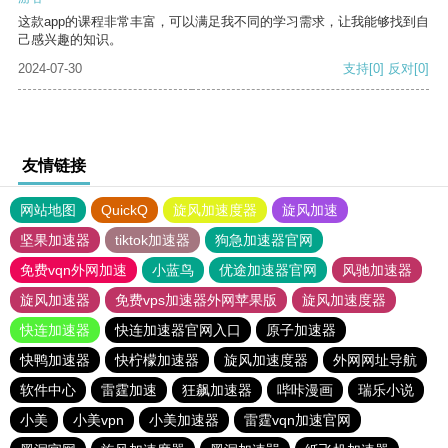
这款app的课程非常丰富，可以满足我不同的学习需求，让我能够找到自
己感兴趣的知识。
2024-07-30
支持
[0]
反对
[0]
友情链接
网站地图
QuickQ
旋风加速度器
旋风加速
坚果加速器
tiktok加速器
狗急加速器官网
免费vqn外网加速
小蓝鸟
优途加速器官网
风驰加速器
旋风加速器
免费vps加速器外网苹果版
旋风加速度器
快连加速器
快连加速器官网入口
原子加速器
快鸭加速器
快柠檬加速器
旋风加速度器
外网网址导航
软件中心
雷霆加速
狂飙加速器
哔咔漫画
瑞乐小说
小美
小美vpn
小美加速器
雷霆vqn加速官网