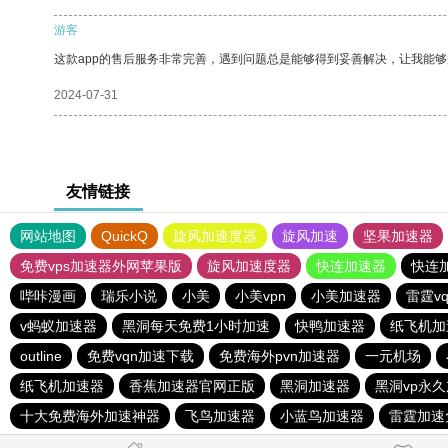
游客
这款app的售后服务非常完善，遇到问题总是能够得到妥善解决，让我能
2024-07-31
友情链接
网站地图
QuickQ
旋风加速度器
旋风加速
坚果加速器
免费vps加速器外网苹果版
旋风加速度器
快连加速器
快连
哔咔漫画
瑞乐小说
小美
小美vpn
小美加速器
雷霆v
v蚂蚁加速器
黑洞每天免费1小时加速
快鸭加速器
纸飞机加
outline
免费vqn加速下载
免费海外pvn加速器
一元机场
纸飞机加速器
香蕉加速器官网正版
黑洞加速器
黑洞vp永
十大免费海外加速神器
飞鸟加速器
小蓝鸟加速器
雷霆加速