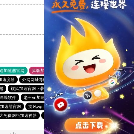
支持
[0]
反对
[0]
途加速器官网
风驰加速器
旋风加速器
加速度器
外网网址导航
软件中心
雷霆加速
狂飙加速器
器
旋风加速官网下载
黑洞海外npv加速梯子
一元机场
跨墙软件
老王vn加速器
极光vqn官网
加速器黑洞
加速器官网
旋风vqn加速
原子加速器app官方下载
outline
大免费网络加速神器
快鸭加速器官网app