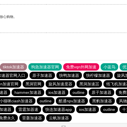
够放心购物。
tiktok加速器
狗急加速器官网
免费vqn外网加速
小蓝鸟
优
加速器官网入口
原子加速器
快鸭加速器
快柠檬加速器
旋风
qn加速官网
黑洞官网
旋风加速度器
黑洞加速噐
纸飞机加速
速器
hammer加速器
ios加速器
outline
原子加速器
免费
小猫咪ciash加速器
outline
酷通npv加速器
黑豹加速器
风驰
久加速器
雷霆加器速
快连加速器app
ios加速器
outline
十
免费永久
雷轰加速器
云帆加速器