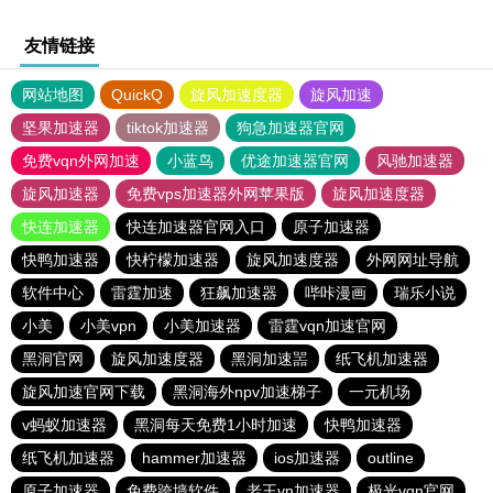
友情链接
网站地图
QuickQ
旋风加速度器
旋风加速
坚果加速器
tiktok加速器
狗急加速器官网
免费vqn外网加速
小蓝鸟
优途加速器官网
风驰加速器
旋风加速器
免费vps加速器外网苹果版
旋风加速度器
快连加速器
快连加速器官网入口
原子加速器
快鸭加速器
快柠檬加速器
旋风加速度器
外网网址导航
软件中心
雷霆加速
狂飙加速器
哔咔漫画
瑞乐小说
小美
小美vpn
小美加速器
雷霆vqn加速官网
黑洞官网
旋风加速度器
黑洞加速噐
纸飞机加速器
旋风加速官网下载
黑洞海外npv加速梯子
一元机场
v蚂蚁加速器
黑洞每天免费1小时加速
快鸭加速器
纸飞机加速器
hammer加速器
ios加速器
outline
原子加速器
免费跨墙软件
老王vn加速器
极光vqn官网