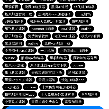
黑洞官网
旋风加速度器
黑洞加速噐
纸飞机加速器
旋风加速官网下载
黑洞海外npv加速梯子
一元机场
v蚂蚁加速器
黑洞每天免费1小时加速
快鸭加速器
纸飞机加速器
hammer加速器
ios加速器
outline
原子加速器
免费跨墙软件
老王vn加速器
极光vqn官网
加速器黑洞
outline
免费vqn加速下载
免费海外pvn加速器
一元机场
小猫咪ciash加速器
outline
酷通npv加速器
黑豹加速器
风驰加速器官网
旋风vqn加速
原子加速器app官方下载
outline
纸飞机加速器
香蕉加速器官网正版
黑洞加速器
黑洞vp永久加速器
雷霆加器速
快连加速器app
ios加速器
outline
十大免费网络加速神器
快鸭加速器官网app
十大免费海外加速神器
飞鸟加速器
小蓝鸟加速器
雷霆加速免费永久
雷轰加速器