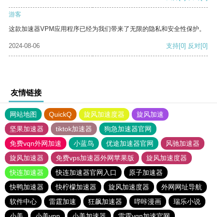
游客
这款加速器VPM应用程序已经为我们带来了无限的隐私和安全性保护。
2024-08-06
支持
[0]
反对
[0]
友情链接
网站地图
QuickQ
旋风加速度器
旋风加速
坚果加速器
tiktok加速器
狗急加速器官网
免费vqn外网加速
小蓝鸟
优途加速器官网
风驰加速器
旋风加速器
免费vps加速器外网苹果版
旋风加速度器
快连加速器
快连加速器官网入口
原子加速器
快鸭加速器
快柠檬加速器
旋风加速度器
外网网址导航
软件中心
雷霆加速
狂飙加速器
哔咔漫画
瑞乐小说
小美
小美vpn
小美加速器
雷霆vqn加速官网