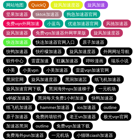
网站地图
QuickQ
旋风加速度器
旋风加速
坚果加速器
tiktok加速器
狗急加速器官网
免费vqn外网加速
小蓝鸟
优途加速器官网
风驰加速器
旋风加速器
免费vps加速器外网苹果版
旋风加速度器
快连加速器
快连加速器官网入口
原子加速器
快鸭加速器
快柠檬加速器
旋风加速度器
外网网址导航
软件中心
雷霆加速
狂飙加速器
哔咔漫画
瑞乐小说
小美
小美vpn
小美加速器
雷霆vqn加速官网
黑洞官网
旋风加速度器
黑洞加速噐
纸飞机加速器
旋风加速官网下载
黑洞海外npv加速梯子
一元机场
v蚂蚁加速器
黑洞每天免费1小时加速
快鸭加速器
纸飞机加速器
hammer加速器
ios加速器
outline
原子加速器
免费跨墙软件
老王vn加速器
极光vqn官网
加速器黑洞
outline
免费vqn加速下载
免费海外pvn加速器
一元机场
小猫咪ciash加速器