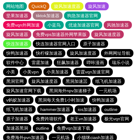
网站地图
QuickQ
旋风加速度器
旋风加速
坚果加速器
tiktok加速器
狗急加速器官网
免费vqn外网加速
小蓝鸟
优途加速器官网
风驰加速器
旋风加速器
免费vps加速器外网苹果版
旋风加速度器
快连加速器
快连加速器官网入口
原子加速器
快鸭加速器
快柠檬加速器
旋风加速度器
外网网址导航
软件中心
雷霆加速
狂飙加速器
哔咔漫画
瑞乐小说
小美
小美vpn
小美加速器
雷霆vqn加速官网
黑洞官网
旋风加速度器
黑洞加速噐
纸飞机加速器
旋风加速官网下载
黑洞海外npv加速梯子
一元机场
v蚂蚁加速器
黑洞每天免费1小时加速
快鸭加速器
纸飞机加速器
hammer加速器
ios加速器
outline
原子加速器
免费跨墙软件
老王vn加速器
极光vqn官网
加速器黑洞
outline
免费vqn加速下载
免费海外pvn加速器
一元机场
小猫咪ciash加速器