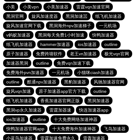
小美
小美vpn
小美加速器
雷霆vqn加速官网
黑洞官网
旋风加速度器
黑洞加速噐
纸飞机加速器
旋风加速官网下载
黑洞海外npv加速梯子
一元机场
v蚂蚁加速器
黑洞每天免费1小时加速
快鸭加速器
纸飞机加速器
hammer加速器
ios加速器
outline
原子加速器
免费跨墙软件
老王vn加速器
极光vqn官网
加速器黑洞
outline
免费vqn加速下载
免费海外pvn加速器
一元机场
小猫咪ciash加速器
outline
酷通npv加速器
黑豹加速器
风驰加速器官网
旋风vqn加速
原子加速器app官方下载
outline
纸飞机加速器
香蕉加速器官网正版
黑洞加速器
黑洞vp永久加速器
雷霆加器速
快连加速器app
ios加速器
outline
十大免费网络加速神器
快鸭加速器官网app
十大免费海外加速神器
飞鸟加速器
小蓝鸟加速器
雷霆加速免费永久
雷轰加速器