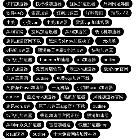
快鸭加速器
快柠檬加速器
旋风加速度器
外网网址导航
软件中心
雷霆加速
狂飙加速器
哔咔漫画
瑞乐小说
小美
小美vpn
小美加速器
雷霆vqn加速官网
黑洞官网
旋风加速度器
黑洞加速噐
纸飞机加速器
旋风加速官网下载
黑洞海外npv加速梯子
一元机场
v蚂蚁加速器
黑洞每天免费1小时加速
快鸭加速器
纸飞机加速器
hammer加速器
ios加速器
outline
原子加速器
免费跨墙软件
老王vn加速器
极光vqn官网
加速器黑洞
outline
免费vqn加速下载
免费海外pvn加速器
一元机场
小猫咪ciash加速器
outline
酷通npv加速器
黑豹加速器
风驰加速器官网
旋风vqn加速
原子加速器app官方下载
outline
纸飞机加速器
香蕉加速器官网正版
黑洞加速器
黑洞vp永久加速器
雷霆加器速
快连加速器app
ios加速器
outline
十大免费网络加速神器