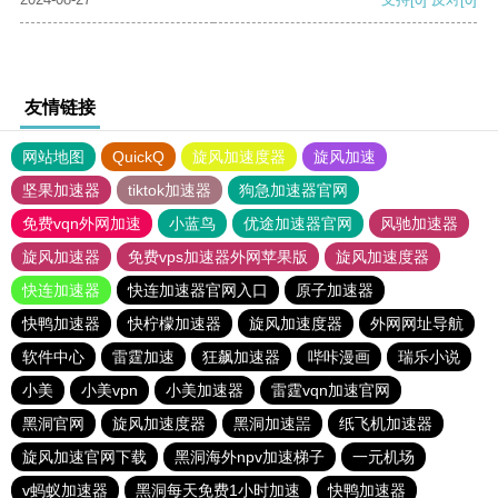
友情链接
网站地图
QuickQ
旋风加速度器
旋风加速
坚果加速器
tiktok加速器
狗急加速器官网
免费vqn外网加速
小蓝鸟
优途加速器官网
风驰加速器
旋风加速器
免费vps加速器外网苹果版
旋风加速度器
快连加速器
快连加速器官网入口
原子加速器
快鸭加速器
快柠檬加速器
旋风加速度器
外网网址导航
软件中心
雷霆加速
狂飙加速器
哔咔漫画
瑞乐小说
小美
小美vpn
小美加速器
雷霆vqn加速官网
黑洞官网
旋风加速度器
黑洞加速噐
纸飞机加速器
旋风加速官网下载
黑洞海外npv加速梯子
一元机场
v蚂蚁加速器
黑洞每天免费1小时加速
快鸭加速器