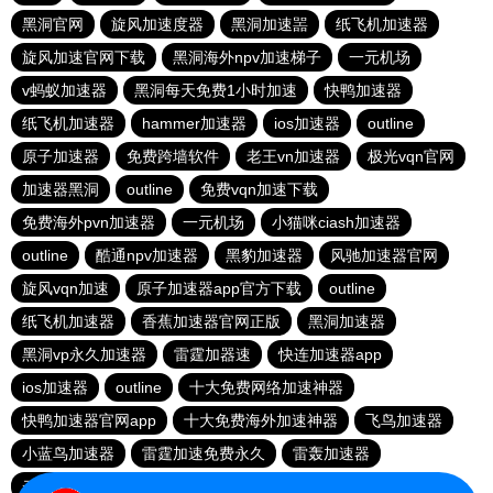
黑洞官网
旋风加速度器
黑洞加速噐
纸飞机加速器
旋风加速官网下载
黑洞海外npv加速梯子
一元机场
v蚂蚁加速器
黑洞每天免费1小时加速
快鸭加速器
纸飞机加速器
hammer加速器
ios加速器
outline
原子加速器
免费跨墙软件
老王vn加速器
极光vqn官网
加速器黑洞
outline
免费vqn加速下载
免费海外pvn加速器
一元机场
小猫咪ciash加速器
outline
酷通npv加速器
黑豹加速器
风驰加速器官网
旋风vqn加速
原子加速器app官方下载
outline
纸飞机加速器
香蕉加速器官网正版
黑洞加速器
黑洞vp永久加速器
雷霆加器速
快连加速器app
ios加速器
outline
十大免费网络加速神器
快鸭加速器官网app
十大免费海外加速神器
飞鸟加速器
小蓝鸟加速器
雷霆加速免费永久
雷轰加速器
云帆加速器