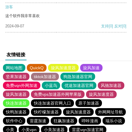
游客
这个软件我非常喜欢
2024-09-07
支持
[0]
反对
[0]
友情链接
网站地图
QuickQ
旋风加速度器
旋风加速
坚果加速器
tiktok加速器
狗急加速器官网
免费vqn外网加速
小蓝鸟
优途加速器官网
风驰加速器
旋风加速器
免费vps加速器外网苹果版
旋风加速度器
快连加速器
快连加速器官网入口
原子加速器
快鸭加速器
快柠檬加速器
旋风加速度器
外网网址导航
软件中心
雷霆加速
狂飙加速器
哔咔漫画
瑞乐小说
小美
小美vpn
小美加速器
雷霆vqn加速官网