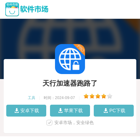
天行加速器跑路了
工具
|
时间：2024-09-07
|
安卓下载
苹果下载
PC下载
安卓市场，安全绿色