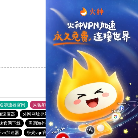
支持
[0]
反对
[0]
支持
[0]
反对
[0]
途加速器官网
风驰加速器
旋风加速器
加速度器
外网网址导航
软件中心
雷霆加速
狂飙加速器
速官网下载
黑洞海外npv加速梯子
一元机场
v蚂蚁加速器
王vn加速器
极光vqn官网
加速器黑洞
outline