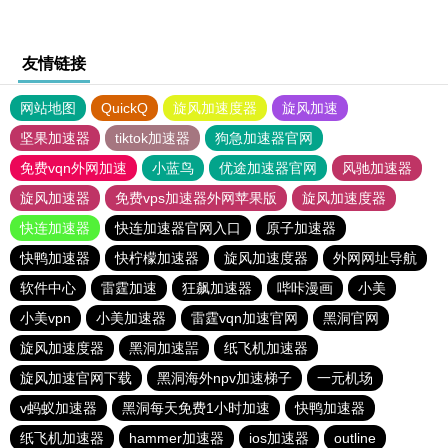
友情链接
网站地图
QuickQ
旋风加速度器
旋风加速
坚果加速器
tiktok加速器
狗急加速器官网
免费vqn外网加速
小蓝鸟
优途加速器官网
风驰加速器
旋风加速器
免费vps加速器外网苹果版
旋风加速度器
快连加速器
快连加速器官网入口
原子加速器
快鸭加速器
快柠檬加速器
旋风加速度器
外网网址导航
软件中心
雷霆加速
狂飙加速器
哔咔漫画
小美
小美vpn
小美加速器
雷霆vqn加速官网
黑洞官网
旋风加速度器
黑洞加速噐
纸飞机加速器
旋风加速官网下载
黑洞海外npv加速梯子
一元机场
v蚂蚁加速器
黑洞每天免费1小时加速
快鸭加速器
纸飞机加速器
hammer加速器
ios加速器
outline