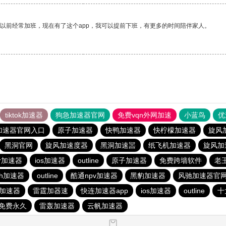
我以前经常加班，现在有了这个app，我可以提前下班，有更多的时间陪伴家人。
tiktok加速器
狗急加速器官网
免费vqn外网加速
小蓝鸟
优
加速器官网入口
原子加速器
快鸭加速器
快柠檬加速器
旋风
黑洞官网
旋风加速度器
黑洞加速噐
纸飞机加速器
旋风加
er加速器
ios加速器
outline
原子加速器
免费跨墙软件
老
sh加速器
outline
酷通npv加速器
黑豹加速器
风驰加速器官
久加速器
雷霆加器速
快连加速器app
ios加速器
outline
十
免费永久
雷轰加速器
云帆加速器