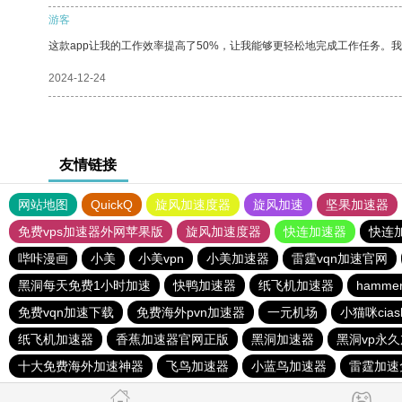
游客
这款app让我的工作效率提高了50%，让我能够更轻松地完成工作任务。
2024-12-24
友情链接
网站地图
QuickQ
旋风加速度器
旋风加速
坚果加速器
免费vps加速器外网苹果版
旋风加速度器
快连加速器
快连
哔咔漫画
小美
小美vpn
小美加速器
雷霆vqn加速官网
黑洞每天免费1小时加速
快鸭加速器
纸飞机加速器
hamm
免费vqn加速下载
免费海外pvn加速器
一元机场
小猫咪cia
纸飞机加速器
香蕉加速器官网正版
黑洞加速器
黑洞vp永
十大免费海外加速神器
飞鸟加速器
小蓝鸟加速器
雷霆加速