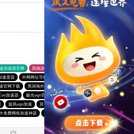
支持
[0]
反对
[0]
途加速器官网
风驰加速器
旋风加速器
加速度器
外网网址导航
软件中心
雷霆加速
狂飙加速器
速官网下载
黑洞海外npv加速梯子
一元机场
v蚂蚁加速器
王vn加速器
极光vqn官网
加速器黑洞
outline
网
旋风vqn加速
原子加速器app官方下载
outline
大免费网络加速神器
快鸭加速器官网app