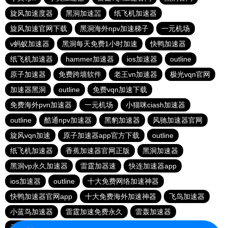
旋风加速度器
黑洞加速噐
纸飞机加速器
旋风加速官网下载
黑洞海外npv加速梯子
一元机场
v蚂蚁加速器
黑洞每天免费1小时加速
快鸭加速器
纸飞机加速器
hammer加速器
ios加速器
outline
原子加速器
免费跨墙软件
老王vn加速器
极光vqn官网
加速器黑洞
outline
免费vqn加速下载
免费海外pvn加速器
一元机场
小猫咪ciash加速器
outline
酷通npv加速器
黑豹加速器
风驰加速器官网
旋风vqn加速
原子加速器app官方下载
outline
纸飞机加速器
香蕉加速器官网正版
黑洞加速器
黑洞vp永久加速器
雷霆加器速
快连加速器app
ios加速器
outline
十大免费网络加速神器
快鸭加速器官网app
十大免费海外加速神器
飞鸟加速器
小蓝鸟加速器
雷霆加速免费永久
雷轰加速器
云帆加速器