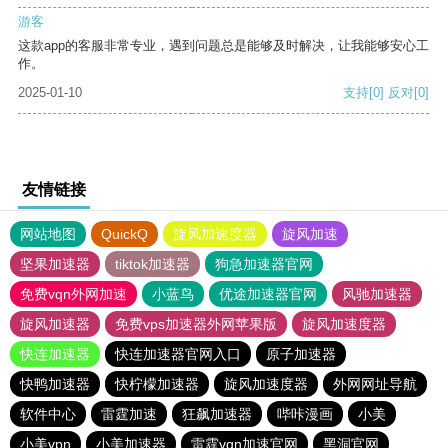
游客
这款app的客服非常专业，遇到问题总是能够及时解决，让我能够安心工
作。
2025-01-10
支持
[0]
反对
[0]
友情链接
网站地图
QuickQ
旋风加速度器
旋风加速
坚果加速器
tiktok加速器
狗急加速器官网
免费vqn外网加速
小蓝鸟
优途加速器官网
风驰加速器
旋风加速器
免费vps加速器外网苹果版
旋风加速度器
快连加速器
快连加速器官网入口
原子加速器
快鸭加速器
快柠檬加速器
旋风加速度器
外网网址导航
软件中心
雷霆加速
狂飙加速器
哔咔漫画
小美
小美vpn
小美加速器
雷霆vqn加速官网
黑洞官网