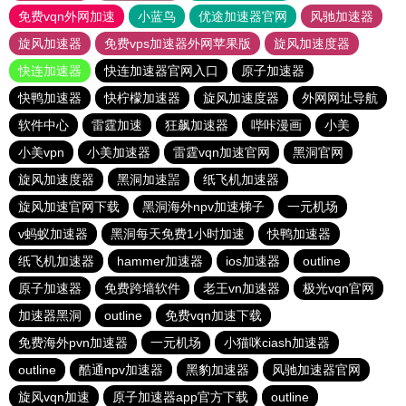
免费vqn外网加速
小蓝鸟
优途加速器官网
风驰加速器
旋风加速器
免费vps加速器外网苹果版
旋风加速度器
快连加速器
快连加速器官网入口
原子加速器
快鸭加速器
快柠檬加速器
旋风加速度器
外网网址导航
软件中心
雷霆加速
狂飙加速器
哔咔漫画
小美
小美vpn
小美加速器
雷霆vqn加速官网
黑洞官网
旋风加速度器
黑洞加速噐
纸飞机加速器
旋风加速官网下载
黑洞海外npv加速梯子
一元机场
v蚂蚁加速器
黑洞每天免费1小时加速
快鸭加速器
纸飞机加速器
hammer加速器
ios加速器
outline
原子加速器
免费跨墙软件
老王vn加速器
极光vqn官网
加速器黑洞
outline
免费vqn加速下载
免费海外pvn加速器
一元机场
小猫咪ciash加速器
outline
酷通npv加速器
黑豹加速器
风驰加速器官网
旋风vqn加速
原子加速器app官方下载
outline