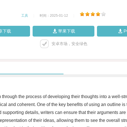
工具
|
时间：2025-01-12
|
卓下载
苹果下载
安卓市场，安全绿色
through the process of developing their thoughts into a well-stru
cal and coherent. One of the key benefits of using an outline is 
nd supporting details, writers can ensure that their arguments ar
l representation of their ideas, allowing them to see the overall 