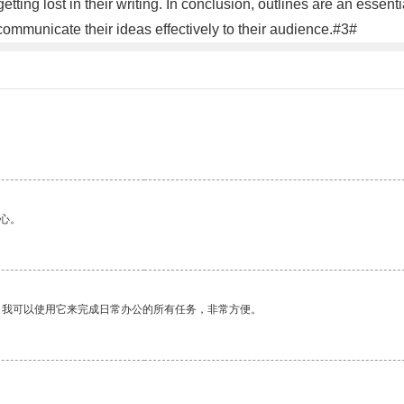
tting lost in their writing. In conclusion, outlines are an essenti
 communicate their ideas effectively to their audience.#3#
心。
。我可以使用它来完成日常办公的所有任务，非常方便。