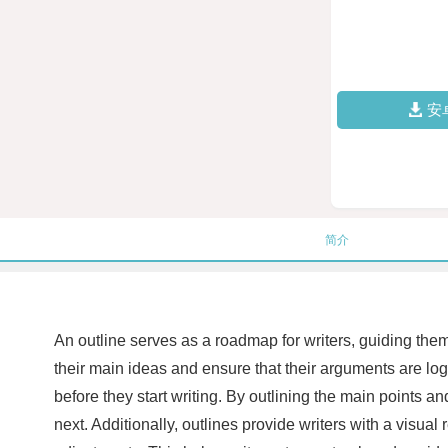
安
简介
An outline serves as a roadmap for writers, guiding them 
their main ideas and ensure that their arguments are logi
before they start writing. By outlining the main points a
next. Additionally, outlines provide writers with a visua