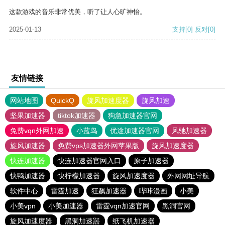
这款游戏的音乐非常优美，听了让人心旷神怡。
2025-01-13
支持
[0]
反对
[0]
友情链接
网站地图
QuickQ
旋风加速度器
旋风加速
坚果加速器
tiktok加速器
狗急加速器官网
免费vqn外网加速
小蓝鸟
优途加速器官网
风驰加速器
旋风加速器
免费vps加速器外网苹果版
旋风加速度器
快连加速器
快连加速器官网入口
原子加速器
快鸭加速器
快柠檬加速器
旋风加速度器
外网网址导航
软件中心
雷霆加速
狂飙加速器
哔咔漫画
小美
小美vpn
小美加速器
雷霆vqn加速官网
黑洞官网
旋风加速度器
黑洞加速噐
纸飞机加速器