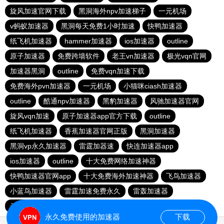
旋风加速官网下载
黑洞海外npv加速梯子
一元机场
v蚂蚁加速器
黑洞每天免费1小时加速
快鸭加速器
纸飞机加速器
hammer加速器
ios加速器
outline
原子加速器
免费跨墙软件
老王vn加速器
极光vqn官网
加速器黑洞
outline
免费vqn加速下载
免费海外pvn加速器
一元机场
小猫咪ciash加速器
outline
酷通npv加速器
黑豹加速器
风驰加速器官网
旋风vqn加速
原子加速器app官方下载
outline
纸飞机加速器
香蕉加速器官网正版
黑洞加速器
黑洞vp永久加速器
雷霆加器速
快连加速器app
ios加速器
outline
十大免费网络加速神器
快鸭加速器官网app
十大免费海外加速神器
飞鸟加速器
小蓝鸟加速器
雷霆加速免费永久
雷轰加速器
云帆加速器
永久免费使用的加速器
下载