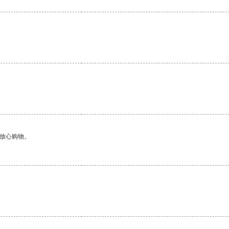
。
够放心购物。