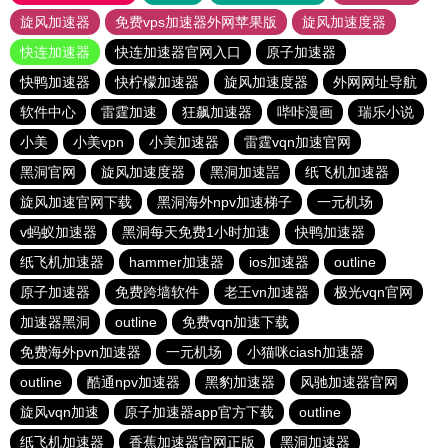
旋风加速器
免费vps加速器外网苹果版
旋风加速度器
快连加速器
快连加速器官网入口
原子加速器
快鸭加速器
快柠檬加速器
旋风加速度器
外网网址导航
软件中心
雷霆加速
狂飙加速器
哔咔漫画
瑞乐小说
小美
小美vpn
小美加速器
雷霆vqn加速官网
黑洞官网
旋风加速度器
黑洞加速噐
纸飞机加速器
旋风加速官网下载
黑洞海外npv加速梯子
一元机场
v蚂蚁加速器
黑洞每天免费1小时加速
快鸭加速器
纸飞机加速器
hammer加速器
ios加速器
outline
原子加速器
免费跨墙软件
老王vn加速器
极光vqn官网
加速器黑洞
outline
免费vqn加速下载
免费海外pvn加速器
一元机场
小猫咪ciash加速器
outline
酷通npv加速器
黑豹加速器
风驰加速器官网
旋风vqn加速
原子加速器app官方下载
outline
纸飞机加速器
香蕉加速器官网正版
黑洞加速器