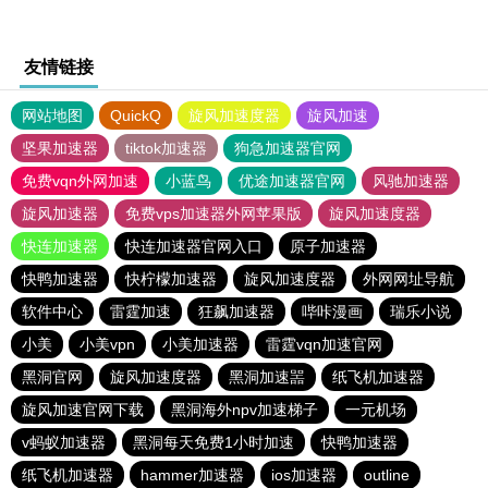
友情链接
网站地图
QuickQ
旋风加速度器
旋风加速
坚果加速器
tiktok加速器
狗急加速器官网
免费vqn外网加速
小蓝鸟
优途加速器官网
风驰加速器
旋风加速器
免费vps加速器外网苹果版
旋风加速度器
快连加速器
快连加速器官网入口
原子加速器
快鸭加速器
快柠檬加速器
旋风加速度器
外网网址导航
软件中心
雷霆加速
狂飙加速器
哔咔漫画
瑞乐小说
小美
小美vpn
小美加速器
雷霆vqn加速官网
黑洞官网
旋风加速度器
黑洞加速噐
纸飞机加速器
旋风加速官网下载
黑洞海外npv加速梯子
一元机场
v蚂蚁加速器
黑洞每天免费1小时加速
快鸭加速器
纸飞机加速器
hammer加速器
ios加速器
outline