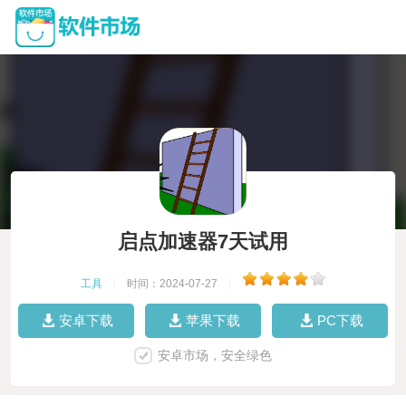
启点加速器7天试用
工具
|
时间：2024-07-27
|
安卓下载
苹果下载
PC下载
安卓市场，安全绿色