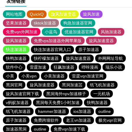
友情链接
网站地图
QuickQ
旋风加速度器
旋风加速
坚果加速器
tiktok加速器
狗急加速器官网
免费vqn外网加速
小蓝鸟
优途加速器官网
风驰加速器
旋风加速器
免费vps加速器外网苹果版
旋风加速度器
快连加速器
快连加速器官网入口
原子加速器
快鸭加速器
快柠檬加速器
旋风加速度器
外网网址导航
软件中心
雷霆加速
狂飙加速器
哔咔漫画
瑞乐小说
小美
小美vpn
小美加速器
雷霆vqn加速官网
黑洞官网
旋风加速度器
黑洞加速噐
纸飞机加速器
旋风加速官网下载
黑洞海外npv加速梯子
一元机场
v蚂蚁加速器
黑洞每天免费1小时加速
快鸭加速器
纸飞机加速器
hammer加速器
ios加速器
outline
原子加速器
免费跨墙软件
老王vn加速器
极光vqn官网
加速器黑洞
outline
免费vqn加速下载