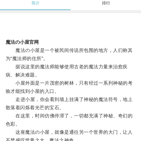
简介
排行
魔法の小屋官网
魔法の小屋是一个被民间传说所包围的地方，人们称其
为“魔法师的住所”。
据说这里的魔法师能够使用古老的魔法力量来治愈疾
病、解决难题。
小屋外面是一片茂密的树林，只有经过一系列神秘的考
验才能找到小屋的入口。
走进小屋，你会看到墙上挂满了神秘的魔法符号，地上
散落着闪烁着光芒的宝石。
在这里，时间仿佛停滞了，一切都充满了神秘、奇幻的
色彩。
这座魔法の小屋，就像是通往另一个世界的大门，让人
不禁感叹世界之大，魔法之神奇。