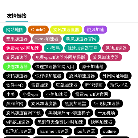
友情链接
网站地图
QuickQ
旋风加速度器
旋风加速
坚果加速器
tiktok加速器
狗急加速器官网
免费vqn外网加速
小蓝鸟
优途加速器官网
风驰加速器
旋风加速器
免费vps加速器外网苹果版
旋风加速度器
快连加速器
快连加速器官网入口
原子加速器
快鸭加速器
快柠檬加速器
旋风加速度器
外网网址导航
软件中心
雷霆加速
狂飙加速器
哔咔漫画
瑞乐小说
小美
小美vpn
小美加速器
雷霆vqn加速官网
黑洞官网
旋风加速度器
黑洞加速噐
纸飞机加速器
旋风加速官网下载
黑洞海外npv加速梯子
一元机场
v蚂蚁加速器
黑洞每天免费1小时加速
快鸭加速器
纸飞机加速器
hammer加速器
ios加速器
outline