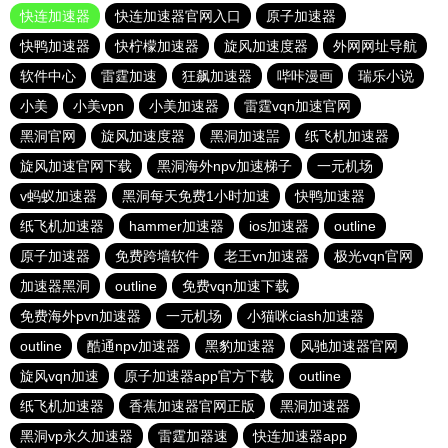
快连加速器
快连加速器官网入口
原子加速器
快鸭加速器
快柠檬加速器
旋风加速度器
外网网址导航
软件中心
雷霆加速
狂飙加速器
哔咔漫画
瑞乐小说
小美
小美vpn
小美加速器
雷霆vqn加速官网
黑洞官网
旋风加速度器
黑洞加速噐
纸飞机加速器
旋风加速官网下载
黑洞海外npv加速梯子
一元机场
v蚂蚁加速器
黑洞每天免费1小时加速
快鸭加速器
纸飞机加速器
hammer加速器
ios加速器
outline
原子加速器
免费跨墙软件
老王vn加速器
极光vqn官网
加速器黑洞
outline
免费vqn加速下载
免费海外pvn加速器
一元机场
小猫咪ciash加速器
outline
酷通npv加速器
黑豹加速器
风驰加速器官网
旋风vqn加速
原子加速器app官方下载
outline
纸飞机加速器
香蕉加速器官网正版
黑洞加速器
黑洞vp永久加速器
雷霆加器速
快连加速器app