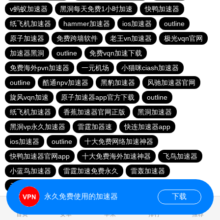
v蚂蚁加速器
黑洞每天免费1小时加速
快鸭加速器
纸飞机加速器
hammer加速器
ios加速器
outline
原子加速器
免费跨墙软件
老王vn加速器
极光vqn官网
加速器黑洞
outline
免费vqn加速下载
免费海外pvn加速器
一元机场
小猫咪ciash加速器
outline
酷通npv加速器
黑豹加速器
风驰加速器官网
旋风vqn加速
原子加速器app官方下载
outline
纸飞机加速器
香蕉加速器官网正版
黑洞加速器
黑洞vp永久加速器
雷霆加器速
快连加速器app
ios加速器
outline
十大免费网络加速神器
快鸭加速器官网app
十大免费海外加速神器
飞鸟加速器
小蓝鸟加速器
雷霆加速免费永久
雷轰加速器
云帆加速器
永久免费使用的加速器
下载
0.024585s
首页
安卓
苹果
排行
推荐