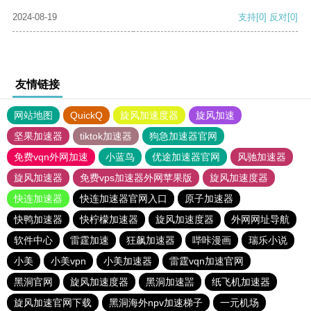
2024-08-19
支持
[0]
反对
[0]
友情链接
网站地图
QuickQ
旋风加速度器
旋风加速
坚果加速器
tiktok加速器
狗急加速器官网
免费vqn外网加速
小蓝鸟
优途加速器官网
风驰加速器
旋风加速器
免费vps加速器外网苹果版
旋风加速度器
快连加速器
快连加速器官网入口
原子加速器
快鸭加速器
快柠檬加速器
旋风加速度器
外网网址导航
软件中心
雷霆加速
狂飙加速器
哔咔漫画
瑞乐小说
小美
小美vpn
小美加速器
雷霆vqn加速官网
黑洞官网
旋风加速度器
黑洞加速噐
纸飞机加速器
旋风加速官网下载
黑洞海外npv加速梯子
一元机场