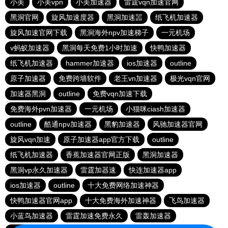
小美
小美vpn
小美加速器
雷霆vqn加速官网
黑洞官网
旋风加速度器
黑洞加速噐
纸飞机加速器
旋风加速官网下载
黑洞海外npv加速梯子
一元机场
v蚂蚁加速器
黑洞每天免费1小时加速
快鸭加速器
纸飞机加速器
hammer加速器
ios加速器
outline
原子加速器
免费跨墙软件
老王vn加速器
极光vqn官网
加速器黑洞
outline
免费vqn加速下载
免费海外pvn加速器
一元机场
小猫咪ciash加速器
outline
酷通npv加速器
黑豹加速器
风驰加速器官网
旋风vqn加速
原子加速器app官方下载
outline
纸飞机加速器
香蕉加速器官网正版
黑洞加速器
黑洞vp永久加速器
雷霆加器速
快连加速器app
ios加速器
outline
十大免费网络加速神器
快鸭加速器官网app
十大免费海外加速神器
飞鸟加速器
小蓝鸟加速器
雷霆加速免费永久
雷轰加速器