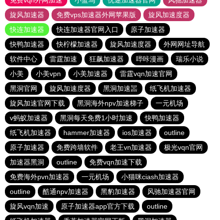
免费vqn外网加速
小蓝鸟
优途加速器官网
风驰加速器
旋风加速器
免费vps加速器外网苹果版
旋风加速度器
快连加速器
快连加速器官网入口
原子加速器
快鸭加速器
快柠檬加速器
旋风加速度器
外网网址导航
软件中心
雷霆加速
狂飙加速器
哔咔漫画
瑞乐小说
小美
小美vpn
小美加速器
雷霆vqn加速官网
黑洞官网
旋风加速度器
黑洞加速噐
纸飞机加速器
旋风加速官网下载
黑洞海外npv加速梯子
一元机场
v蚂蚁加速器
黑洞每天免费1小时加速
快鸭加速器
纸飞机加速器
hammer加速器
ios加速器
outline
原子加速器
免费跨墙软件
老王vn加速器
极光vqn官网
加速器黑洞
outline
免费vqn加速下载
免费海外pvn加速器
一元机场
小猫咪ciash加速器
outline
酷通npv加速器
黑豹加速器
风驰加速器官网
旋风vqn加速
原子加速器app官方下载
outline