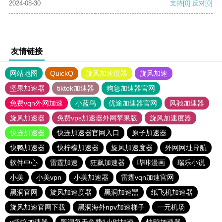
2024-08-30
支持
[0]
反对
[0]
友情链接
网站地图
QuickQ
旋风加速度器
旋风加速
坚果加速器
tiktok加速器
狗急加速器官网
免费vqn外网加速
小蓝鸟
优途加速器官网
风驰加速器
旋风加速器
免费vps加速器外网苹果版
旋风加速度器
快连加速器
快连加速器官网入口
原子加速器
快鸭加速器
快柠檬加速器
旋风加速度器
外网网址导航
软件中心
雷霆加速
狂飙加速器
哔咔漫画
瑞乐小说
小美
小美vpn
小美加速器
雷霆vqn加速官网
黑洞官网
旋风加速度器
黑洞加速噐
纸飞机加速器
旋风加速官网下载
黑洞海外npv加速梯子
一元机场