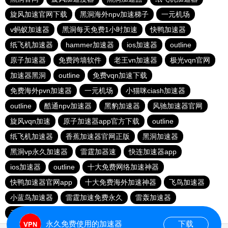
旋风加速官网下载
黑洞海外npv加速梯子
一元机场
v蚂蚁加速器
黑洞每天免费1小时加速
快鸭加速器
纸飞机加速器
hammer加速器
ios加速器
outline
原子加速器
免费跨墙软件
老王vn加速器
极光vqn官网
加速器黑洞
outline
免费vqn加速下载
免费海外pvn加速器
一元机场
小猫咪ciash加速器
outline
酷通npv加速器
黑豹加速器
风驰加速器官网
旋风vqn加速
原子加速器app官方下载
outline
纸飞机加速器
香蕉加速器官网正版
黑洞加速器
黑洞vp永久加速器
雷霆加器速
快连加速器app
ios加速器
outline
十大免费网络加速神器
快鸭加速器官网app
十大免费海外加速神器
飞鸟加速器
小蓝鸟加速器
雷霆加速免费永久
雷轰加速器
云帆加速器
永久免费使用的加速器
下载