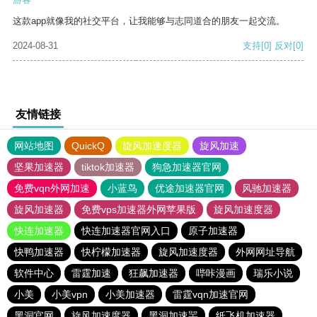
这款app就像我的社交平台，让我能够与志同道合的朋友一起交流。
2024-08-31
支持
[0]
反对
[0]
友情链接
网站地图
QuickQ
旋风加速度器
旋风加速
坚果加速器
tiktok加速器
狗急加速器官网
免费vqn外网加速
小蓝鸟
优途加速器官网
风驰加速器
旋风加速器
免费vps加速器外网苹果版
旋风加速度器
快连加速器
快连加速器官网入口
原子加速器
快鸭加速器
快柠檬加速器
旋风加速度器
外网网址导航
软件中心
雷霆加速
狂飙加速器
哔咔漫画
瑞乐小说
小美
小美vpn
小美加速器
雷霆vqn加速官网
黑洞官网
旋风加速度器
黑洞加速噐
纸飞机加速器