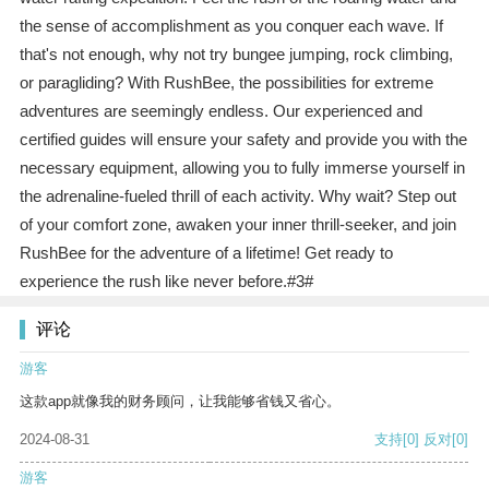
the sense of accomplishment as you conquer each wave. If
that's not enough, why not try bungee jumping, rock climbing,
or paragliding? With RushBee, the possibilities for extreme
adventures are seemingly endless. Our experienced and
certified guides will ensure your safety and provide you with the
necessary equipment, allowing you to fully immerse yourself in
the adrenaline-fueled thrill of each activity. Why wait? Step out
of your comfort zone, awaken your inner thrill-seeker, and join
RushBee for the adventure of a lifetime! Get ready to
experience the rush like never before.#3#
评论
游客
这款app就像我的财务顾问，让我能够省钱又省心。
2024-08-31
支持
[0]
反对
[0]
游客