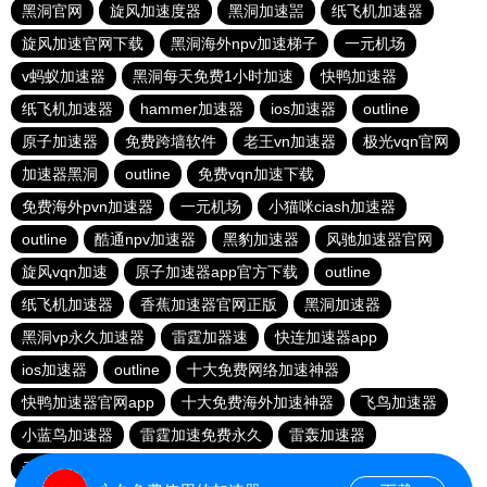
黑洞官网
旋风加速度器
黑洞加速噐
纸飞机加速器
旋风加速官网下载
黑洞海外npv加速梯子
一元机场
v蚂蚁加速器
黑洞每天免费1小时加速
快鸭加速器
纸飞机加速器
hammer加速器
ios加速器
outline
原子加速器
免费跨墙软件
老王vn加速器
极光vqn官网
加速器黑洞
outline
免费vqn加速下载
免费海外pvn加速器
一元机场
小猫咪ciash加速器
outline
酷通npv加速器
黑豹加速器
风驰加速器官网
旋风vqn加速
原子加速器app官方下载
outline
纸飞机加速器
香蕉加速器官网正版
黑洞加速器
黑洞vp永久加速器
雷霆加器速
快连加速器app
ios加速器
outline
十大免费网络加速神器
快鸭加速器官网app
十大免费海外加速神器
飞鸟加速器
小蓝鸟加速器
雷霆加速免费永久
雷轰加速器
云帆加速器