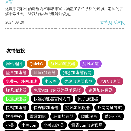
游客
这款学习软件的课程内容非常丰富，涵盖了各个学科的知识。老师的讲
解非常生动，让我能够轻松理解知识点。
2024-09-20
支持
[0]
反对
[0]
友情链接
网站地图
QuickQ
旋风加速度器
旋风加速
坚果加速器
tiktok加速器
狗急加速器官网
免费vqn外网加速
小蓝鸟
优途加速器官网
风驰加速器
旋风加速器
免费vps加速器外网苹果版
旋风加速度器
快连加速器
快连加速器官网入口
原子加速器
快鸭加速器
快柠檬加速器
旋风加速度器
外网网址导航
软件中心
雷霆加速
狂飙加速器
哔咔漫画
瑞乐小说
小美
小美vpn
小美加速器
雷霆vqn加速官网