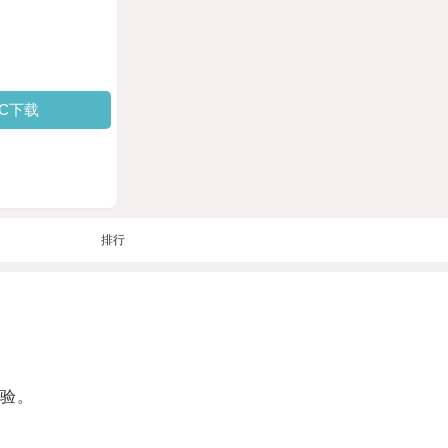
PC下载
排行
验。