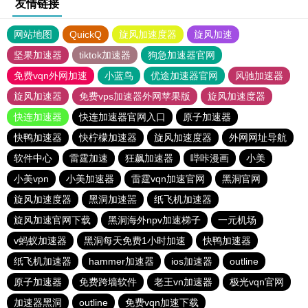
友情链接
网站地图
QuickQ
旋风加速度器
旋风加速
坚果加速器
tiktok加速器
狗急加速器官网
免费vqn外网加速
小蓝鸟
优途加速器官网
风驰加速器
旋风加速器
免费vps加速器外网苹果版
旋风加速度器
快连加速器
快连加速器官网入口
原子加速器
快鸭加速器
快柠檬加速器
旋风加速度器
外网网址导航
软件中心
雷霆加速
狂飙加速器
哔咔漫画
小美
小美vpn
小美加速器
雷霆vqn加速官网
黑洞官网
旋风加速度器
黑洞加速噐
纸飞机加速器
旋风加速官网下载
黑洞海外npv加速梯子
一元机场
v蚂蚁加速器
黑洞每天免费1小时加速
快鸭加速器
纸飞机加速器
hammer加速器
ios加速器
outline
原子加速器
免费跨墙软件
老王vn加速器
极光vqn官网
加速器黑洞
outline
免费vqn加速下载