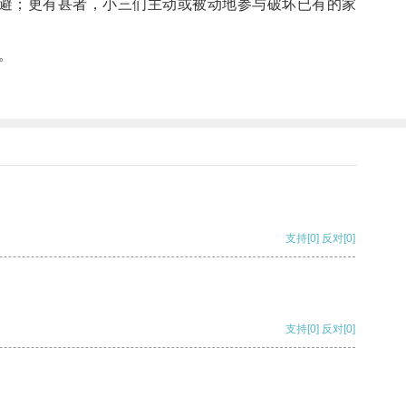
避；更有甚者，小三们主动或被动地参与破坏已有的家
。
支持
[0]
反对
[0]
支持
[0]
反对
[0]