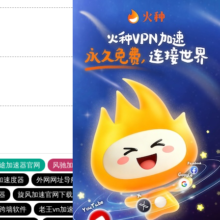
支持
[0]
反对
[0]
支持
[0]
反对
[0]
途加速器官网
风驰加速器
旋风加速器
加速度器
外网网址导航
软件中心
雷霆加速
狂飙加速器
器
旋风加速官网下载
黑洞海外npv加速梯子
一元机场
跨墙软件
老王vn加速器
极光vqn官网
加速器黑洞