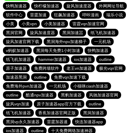
快鸭加速器
快柠檬加速器
旋风加速度器
外网网址导航
软件中心
雷霆加速
狂飙加速器
哔咔漫画
瑞乐小说
小美
小美vpn
小美加速器
雷霆vqn加速官网
黑洞官网
旋风加速度器
黑洞加速噐
纸飞机加速器
旋风加速官网下载
黑洞海外npv加速梯子
一元机场
v蚂蚁加速器
黑洞每天免费1小时加速
快鸭加速器
纸飞机加速器
hammer加速器
ios加速器
outline
原子加速器
免费跨墙软件
老王vn加速器
极光vqn官网
加速器黑洞
outline
免费vqn加速下载
免费海外pvn加速器
一元机场
小猫咪ciash加速器
outline
酷通npv加速器
黑豹加速器
风驰加速器官网
旋风vqn加速
原子加速器app官方下载
outline
纸飞机加速器
香蕉加速器官网正版
黑洞加速器
黑洞vp永久加速器
雷霆加器速
快连加速器app
ios加速器
outline
十大免费网络加速神器