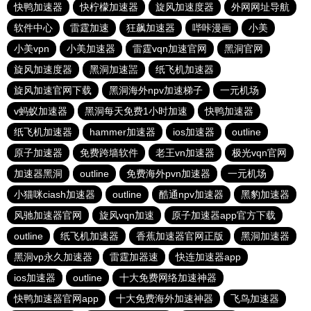
快鸭加速器
快柠檬加速器
旋风加速度器
外网网址导航
软件中心
雷霆加速
狂飙加速器
哔咔漫画
小美
小美vpn
小美加速器
雷霆vqn加速官网
黑洞官网
旋风加速度器
黑洞加速噐
纸飞机加速器
旋风加速官网下载
黑洞海外npv加速梯子
一元机场
v蚂蚁加速器
黑洞每天免费1小时加速
快鸭加速器
纸飞机加速器
hammer加速器
ios加速器
outline
原子加速器
免费跨墙软件
老王vn加速器
极光vqn官网
加速器黑洞
outline
免费海外pvn加速器
一元机场
小猫咪ciash加速器
outline
酷通npv加速器
黑豹加速器
风驰加速器官网
旋风vqn加速
原子加速器app官方下载
outline
纸飞机加速器
香蕉加速器官网正版
黑洞加速器
黑洞vp永久加速器
雷霆加器速
快连加速器app
ios加速器
outline
十大免费网络加速神器
快鸭加速器官网app
十大免费海外加速神器
飞鸟加速器